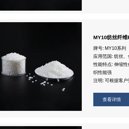
MY10纺丝纤维
牌号: MY10系列
应用范国: 纺丝
性能特点: 伸缩
织性能强
注明: 可根据客
查看详情