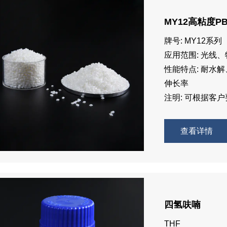
MY12高粘度
牌号: MY12系列
应用范围: 光线
性能特点: 耐水
伸长率
注明: 可根据客
查看详情
四氢呋喃
THF