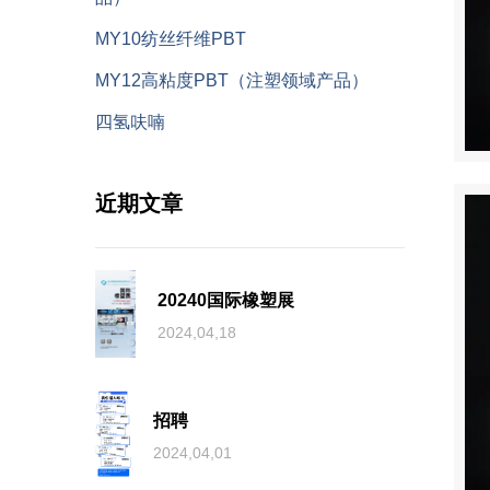
MY10纺丝纤维PBT
MY12高粘度PBT（注塑领域产品）
四氢呋喃
近期文章
20240国际橡塑展
2024,04,18
招聘
2024,04,01