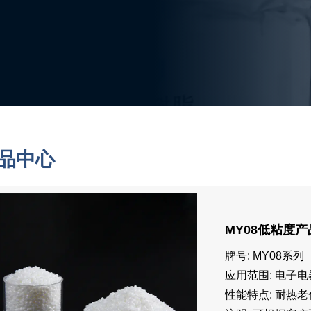
品中心
MY08低粘度
牌号: MY08系列
应用范围: 电子电
性能特点: 耐热