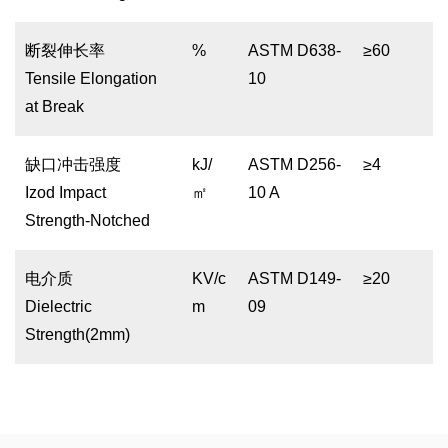
断裂伸长率
%
ASTM D638-
≥60
Tensile Elongation
10
at Break
缺口冲击强度
kJ/
ASTM D256-
≥4
Izod Impact
㎡
10 A
Strength-Notched
电介质
KV/c
ASTM D149-
≥20
Dielectric
m
09
Strength(2mm)