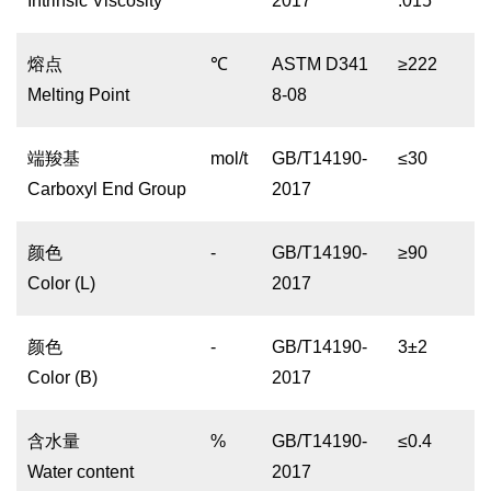
Intrinsic Viscosity
2017
.015
熔点
℃
ASTM D341
≥222
Melting Point
8-08
端羧基
mol/t
GB/T14190-
≤30
Carboxyl End Group
2017
颜色
-
GB/T14190-
≥90
Color (L)
2017
颜色
-
GB/T14190-
3±2
Color (B)
2017
含水量
%
GB/T14190-
≤0.4
Water content
2017