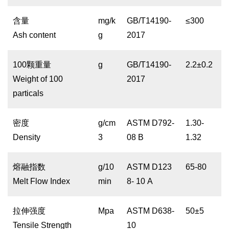
含量
mg/k
GB/T14190-
≤300
Ash content
g
2017
100颗重量
g
GB/T14190-
2.2±0.2
Weight of 100
2017
particals
密度
g/cm
ASTM D792-
1.30-
Density
3
08 B
1.32
熔融指数
g/10
ASTM D123
65-80
Melt Flow Index
min
8- 10 A
拉伸强度
Mpa
ASTM D638-
50±5
Tensile Strength
10